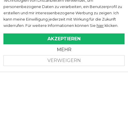
Technologien von Drittanbietern verwendet, um
personenbezogene Daten zu verarbeiten, ein Benutzerprofil zu
erstellen und mir interessenbezogene Werbung zu zeigen. Ich
kann meine Einwilligung jederzeit mit Wirkung für die Zukunft
widerrufen. Für weitere Informationen können Sie
hier
klicken.
AKZEPTIEREN
MEHR
VERWEIGERN
Unsere erstklassigen
Serviceleistungen
Vom Suzuki Jahreswagen bis hin zu
jedem anderen Fabrikat