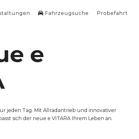
staltungen
Fahrzeugsuche
Probefahrt
igen
sich
t
Next
hre Super-Gelegenheit: die Suzuki Deals. Mit