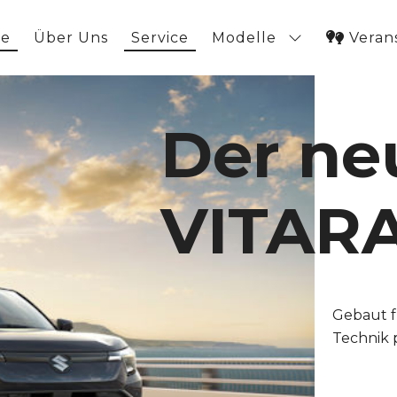
e
Über Uns
Service
Modelle
Veran
Einste
macht 
bezahl
Das ist I