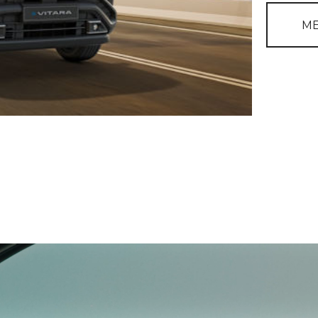
attrakti
JE